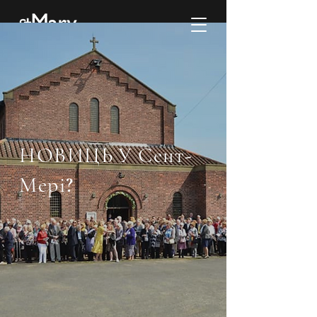
НОВИЦЬ
У Сент-
Мері?