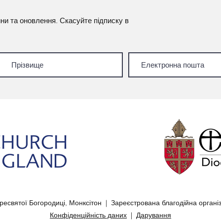
И
ни та оновлення. Скасуйте підписку в
есвятої Богородиці, Монксітон | Зареєстрована благодійна орган
Конфіденційність даних
|
Дарування