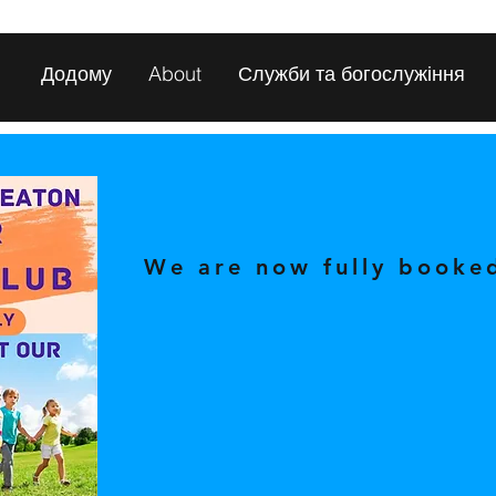
Додому
About
Служби та богослужіння
We are now fully booked