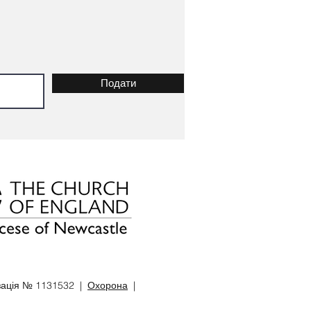
Подати
ізація № 1131532 |
Охорона
|