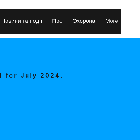
Новини та події
Про
Охорона
More
 for July 2024.