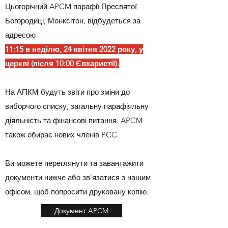
Цьогорічний APCM парафії Пресвятої
Богородиці, Монксітон, відбудеться за
адресою
11:15 в неділю, 24 квітня 2022 року, у
церкві (після 10:00 Євхаристії).
На АПКМ будуть звіти про зміни до
виборчого списку, загальну парафіяльну
діяльність та фінансові питання. APCM
також обирає нових членів PCC.
Ви можете переглянути та завантажити
документи нижче або зв’язатися з нашим
офісом, щоб попросити друковану копію.
Документ APCM