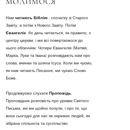
МОЛИМОСЯ
Нам
читають Біблію
; спочатку зі Старого
Завіту, а потім з Нового Завіту. Потім
Євангеліє
бо день читається, як правило, з
центру церкви, і ми всі повертаємося до
нього обличчям. Чотири Євангелія (Матвія,
Марка, Луки та Івана) розповідають нам про
слова, вчинки та шляхи Ісуса. Коли ми чуємо,
як нам читають Писання, ми чуємо Слово
Боже.
Продовжуємо слухати
Проповідь.
Проповідник розповість про уривки Святого
Письма, які ми щойно почули, і про те, що
вони сьогодні для нас як окремих людей, як
зібрана спільнота та суспільство.