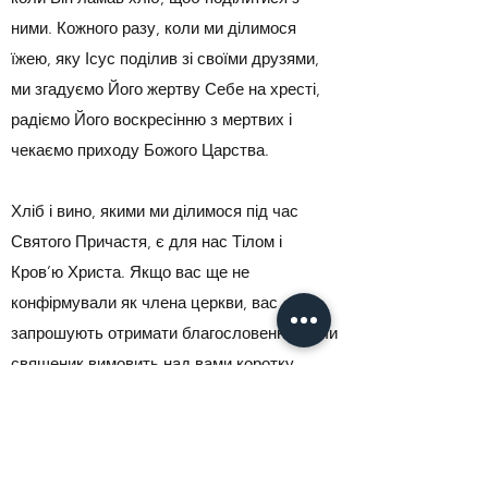
ними. Кожного разу, коли ми ділимося
їжею, яку Ісус поділив зі своїми друзями,
ми згадуємо Його жертву Себе на хресті,
радіємо Його воскресінню з мертвих і
чекаємо приходу Божого Царства.
Хліб і вино, якими ми ділимося під час
Святого Причастя, є для нас Тілом і
Кров’ю Христа. Якщо вас ще не
конфірмували як члена церкви, вас
запрошують отримати благословення, коли
священик вимовить над вами коротку
молитву благословення.