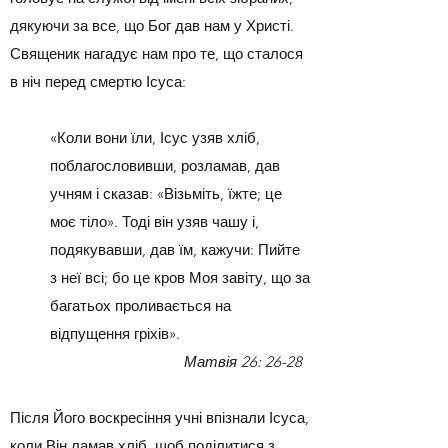
дякуючи за все, що Бог дав нам у Христі.
Священик нагадує нам про те, що сталося
в ніч перед смертю Ісуса:
«Коли вони їли, Ісус узяв хліб,
поблагословивши, розламав, дав
учням і сказав: «Візьміть, їжте; це
моє тіло». Тоді він узяв чашу і,
подякувавши, дав їм, кажучи: Пийте
з неї всі; бо це кров Моя завіту, що за
багатьох проливається на
відпущення гріхів».
Матвія 26: 26-28
Після Його воскресіння учні впізнали Ісуса,
коли Він ламав хліб, щоб поділитися з