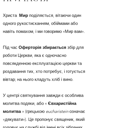
Христа
Мир
поділяється, вітаючи один
одного рукостисканням, обіймами або
навіть помахом, і ми говоримо «Мир вам».
Під час
Оферторія збирається
збір для
роботи Церкви, яка є одночасно
повсякденною експлуатацією церкви та
роздавання тих, хто потребує, і готується
вівтар; на нього кладуть хліб і вино.
У центрі святкування завжди є особлива
молитва подяки, або «
Євхаристійна
молитва
» (грецькою
eucharistein
означає
«дякувати»). Це пропонує священик, який
головує на службі від імені всіх зібраних,