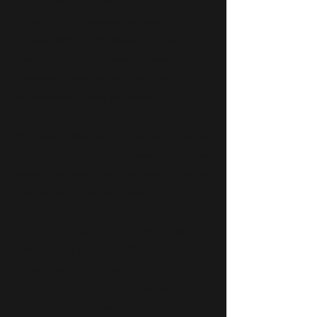
їхніх батьків/опікунів.
Мета – стати приємним місцем спільноти,
де діти можуть зустрічатися та грати
разом, а дорослі – налагоджувати
стосунки, обмінюватися досвідом та
спілкуватися разом за кавою.
Ми пропонуємо безліч іграшок, придатних
для будь-якого віку, дитячий простір, різні
вироби щотижня, час для пісень, а також
закуски для дорослих і дітей.
Зустрічаємось у понеділок під час
семестру, з 9:30 до 11:00.
Кожне заняття коштує 2 фунти
стерлінгів для першої дитини, потім 50
пенсіонерів за кожну додаткову