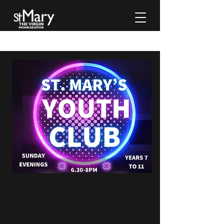
St Mary's Toddlers — це щотижнева група
для всіх немовлят і дітей до 3 років* та