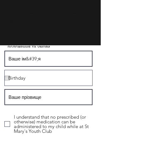
дитину.
Кількість місць обмежена, тому
зареєструйтеся нижче.
* Будь ласка, перегляньте
Загальні
положення та умови
.
I understand that no prescribed (or
otherwise) medication can be
administered to my child while at St
Mary's Youth Club