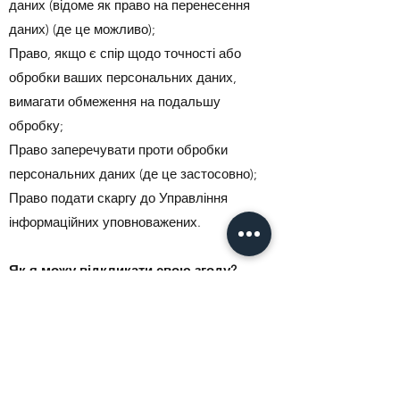
даних (відоме як право на перенесення
даних) (де це можливо);
Право, якщо є спір щодо точності або
обробки ваших персональних даних,
вимагати обмеження на подальшу
обробку;
Право заперечувати проти обробки
персональних даних (де це застосовно);
Право подати скаргу до Управління
інформаційних уповноважених.
Як я можу відкликати свою згоду?
Якщо ви не хочете, щоб ми більше
обробляли ваші дані, зв’яжіться з нами за
адресою
office@stmarysmonkseaton.org.uk
або надішліть нам лист на адресу: Церква
Святої Марії, Claremont Gardens, Whitley