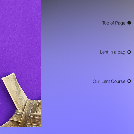
Top of Page
Lent in a bag
Our Lent Course