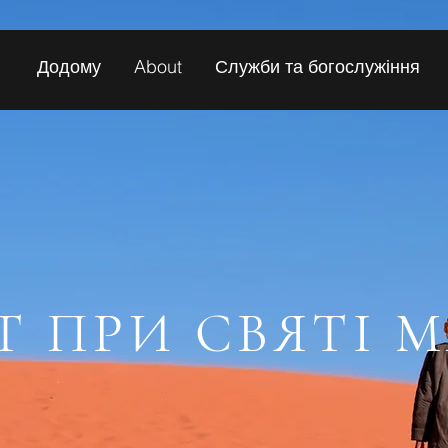
Додому
About
Служби та богослужіння
Т ПРИ СВЯТІ М