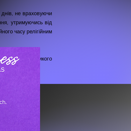
0 днів, не враховуючи
ння, утримуючись від
ного часу релігійним
нші ресурси Великого