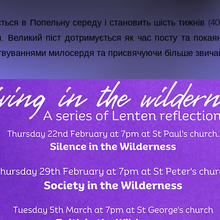
ться в Попельну середу і становить шість тижнів (4
я. Великий піст дотримується як час посту та покая
твуваннями милосердя та присвячуючи більше звичай
знайдете посилання на наш курс Великого посту та і
льше про Великий піст
тут
.