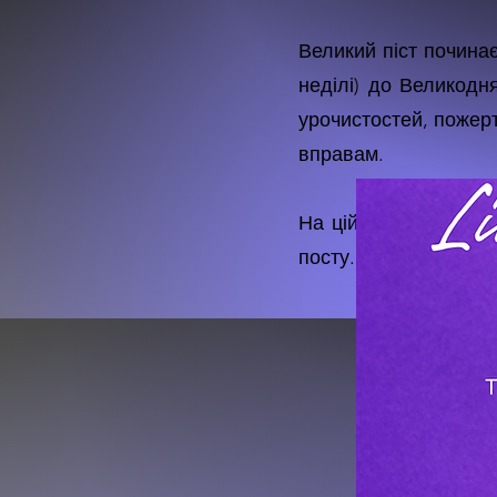
Великий піст починає
неділі) до Великодн
урочистостей, пожер
вправам.
На цій сторінці ви 
посту. Дізнайтеся бі