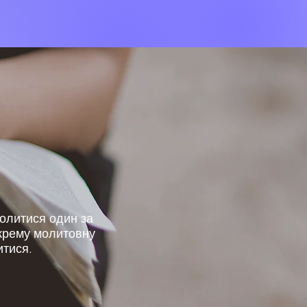
молитися один за
окрему молитовну
итися.