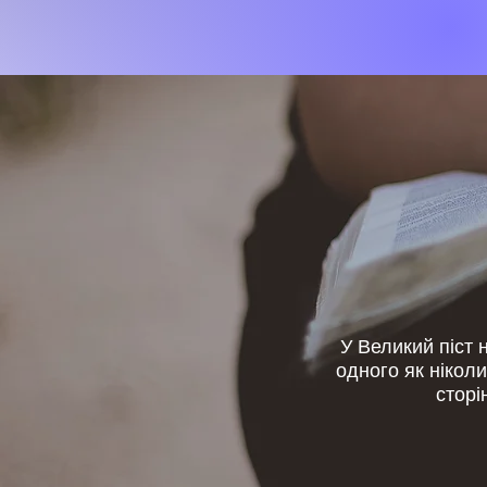
У Великий піст 
одного як нікол
сторі