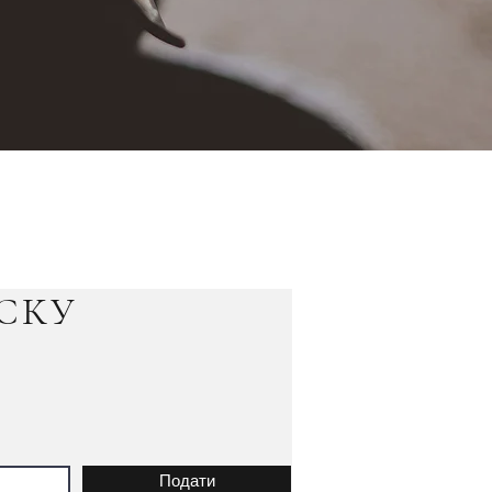
СКУ
Подати