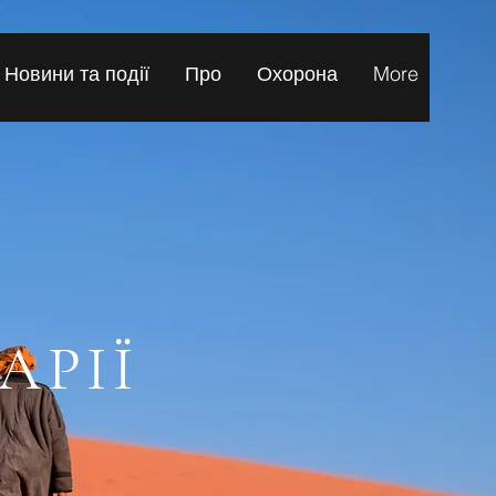
Новини та події
Про
Охорона
More
АРІЇ