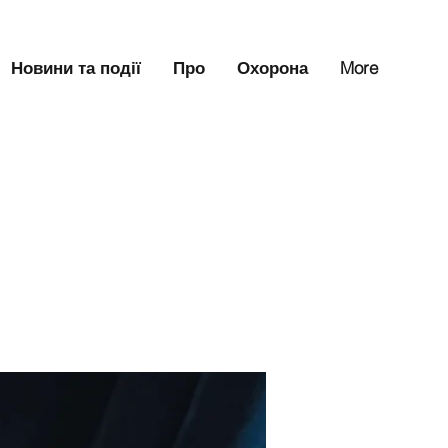
Новини та події
Про
Охорона
More