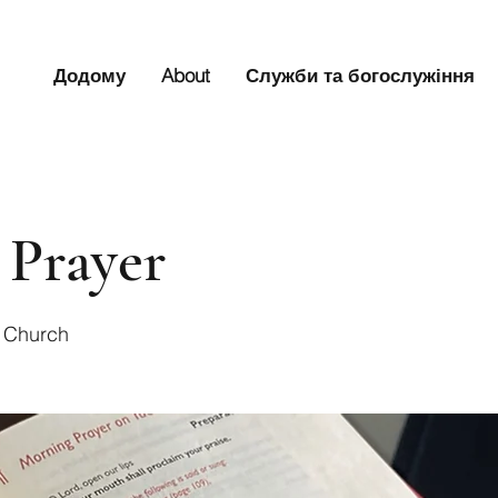
Додому
About
Служби та богослужіння
 Prayer
s Church