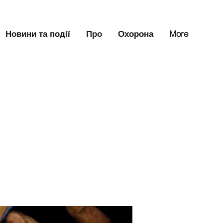
Новини та події
Про
Охорона
More