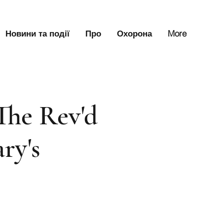
Новини та події
Про
Охорона
More
The Rev'd
ry's