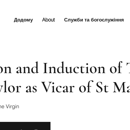
Додому
About
Служби та богослужіння
ion and Induction of 
lor as Vicar of St Ma
he Virgin