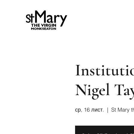
Institut
Nigel Tay
ср, 16 лист.
  |  
St Mary t