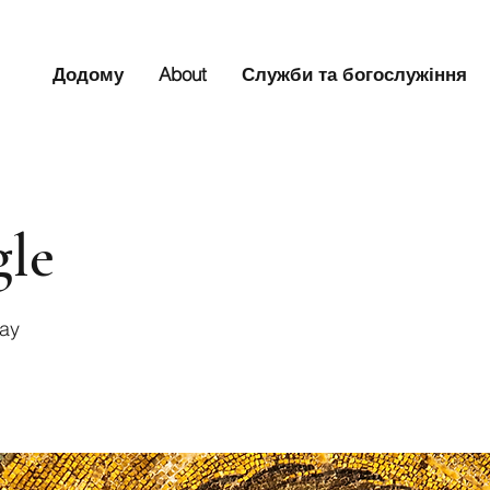
Додому
About
Служби та богослужіння
gle
Bay