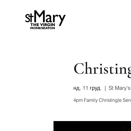
Christin
нд, 11 груд.
  |  
St Mary'
4pm Family Christingle Ser