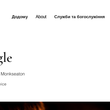
Додому
About
Служби та богослужіння
gle
s Monkseaton
vice